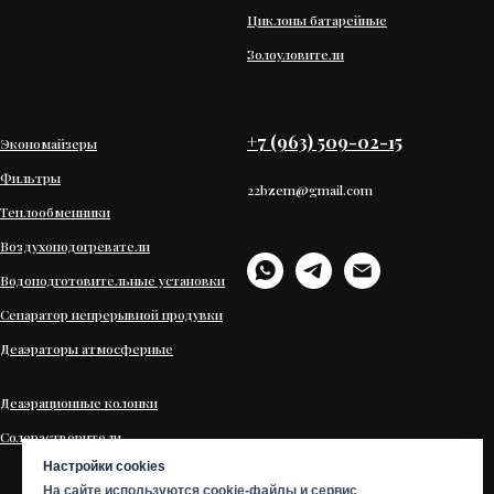
Циклоны батарейные
Золоуловители
+7 (963) 509-02-15
Экономайзеры
Фильтры
22bzem@gmail.com
Теплообменники
Воздухоподогреватели
Водоподготовительные установки
Сепаратор непрерывной продувки
Деаэраторы атмосферные
Деаэрационные колонки
Солерастворители
Настройки cookies
На сайте используются cookie-файлы и сервис