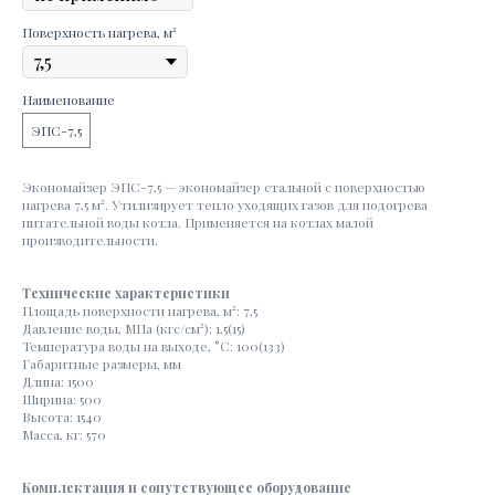
Поверхность нагрева, м²
Наименование
ЭПС-7,5
Экономайзер ЭПС-7,5 — экономайзер стальной с поверхностью
нагрева 7,5 м². Утилизирует тепло уходящих газов для подогрева
питательной воды котла. Применяется на котлах малой
производительности.
Технические характеристики
Площадь поверхности нагрева, м²: 7,5
Давление воды, МПа (кгс/см²): 1,5(15)
Температура воды на выходе, °С: 100(133)
Габаритные размеры, мм
Длина: 1500
Ширина: 500
Высота: 1540
Масса, кг: 570
Комплектация и сопутствующее оборудование