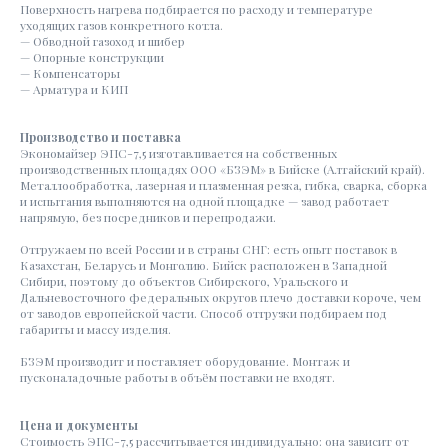
Поверхность нагрева подбирается по расходу и температуре
уходящих газов конкретного котла.
— Обводной газоход и шибер
— Опорные конструкции
— Компенсаторы
— Арматура и КИП
Производство и поставка
Экономайзер ЭПС-7,5 изготавливается на собственных
производственных площадях ООО «БЗЭМ» в Бийске (Алтайский край).
Металлообработка, лазерная и плазменная резка, гибка, сварка, сборка
и испытания выполняются на одной площадке — завод работает
напрямую, без посредников и перепродажи.
Отгружаем по всей России и в страны СНГ: есть опыт поставок в
Казахстан, Беларусь и Монголию. Бийск расположен в Западной
Сибири, поэтому до объектов Сибирского, Уральского и
Дальневосточного федеральных округов плечо доставки короче, чем
от заводов европейской части. Способ отгрузки подбираем под
габариты и массу изделия.
БЗЭМ производит и поставляет оборудование. Монтаж и
пусконаладочные работы в объём поставки не входят.
Цена и документы
Стоимость ЭПС-7,5 рассчитывается индивидуально: она зависит от