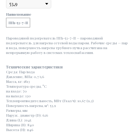
Наименование
ПП1-53-7-II
Пароводяной подогреватель ПП1-53-7-II — пароводяной
подогреватель для нагрева сетевой воды паром. Рабочие среды — пар
и вода, поверхность нагрева трубного пучка рассчитана на
непрерывную работу в системах теплоснабжения.
Технические характеристики
Среда: Пар/вода
Давление, МПа: 0,7/1,6
Масса, кг: 1813
Температура среды, °С
на входе: 70
на выходе: 130
Теплопроизводительность, МВт (Гкал/ч): 10,67 (9,2)
Поверхность нагрева, м²: 53,9
Размеры, мм
Наруж. диаметр (D): 626
Длина (L): 3945
Ширина (В): 840
Высота (Н): 1146