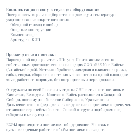
Комплектация и сопутствующее оборудование
Поверхность нагрева подбирается по расходу и температуре
уходящих газов конкретного котла.
— Обводной газоход и шибер
— Опорные конструкции
— Компенсаторы
— Арматура и КИП
Производство и поставка
Пароводяной подогреватель ПП1-53-7-II изготавливается на
собственных производственных площадях ООО «БЗЭМ» в Бийске
(Алтайский край). Металлообработка, лазерная и плазменная резка,
гибка, сварка, сборка и испытания выполняются на одной площадке —
завод работает напрямую, без посредников и перепродажи.
Отгружаем по всей России и в страны СНГ: есть опыт поставок в
Казахстан, Беларусь и Монголию. Бийск расположен в Западной
Сибири, поэтому до объектов Сибирского, Уральского и
Дальневосточного федеральных округов плечо доставки короче, чем
от заводов европейской части. Способ отгрузки подбираем под
габариты и массу изделия.
БЗЭМ производит и поставляет оборудование. Монтаж и
пусконаладочные работы в объём поставки не входят.