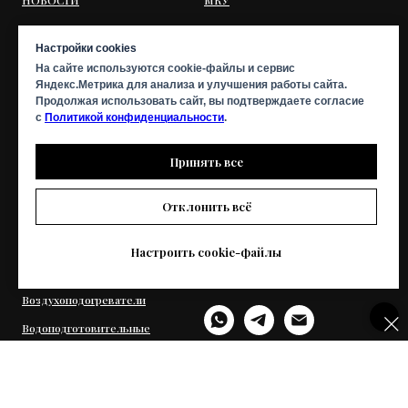
Топки
В НАЛИЧИИ
Настройки cookies
Тягодутьевые машины
На сайте используются cookie-файлы и сервис
Газомазутные горелки
Яндекс.Метрика для анализа и улучшения работы сайта.
Продолжая использовать сайт, вы подтверждаете согласие
Циклоны батарейные
с
Политикой конфиденциальности
.
Золоуловители
Принять все
Отклонить всё
+7 (963) 509-02-15
Экономайзеры
Фильтры
Настроить cookie-файлы
22bzem@gmail.com
Теплообменники
Воздухоподогреватели
Водоподготовительные
установки
Сепаратор непрерывной
продувки