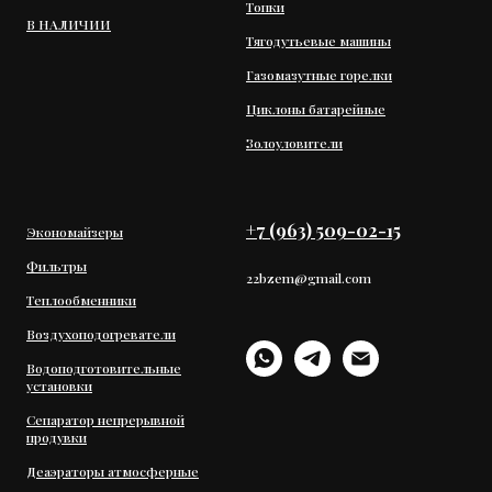
Топки
В НАЛИЧИИ
Тягодутьевые машины
Газомазутные горелки
Циклоны батарейные
Золоуловители
+7 (963) 509-02-15
Экономайзеры
Фильтры
22bzem@gmail.com
Теплообменники
Воздухоподогреватели
Водоподготовительные
установки
Сепаратор непрерывной
продувки
Деаэраторы атмосферные