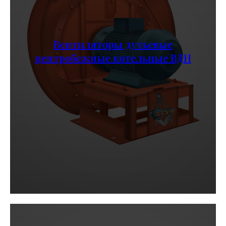
Вентиляторы дутьевые
центробежные котельные ВДН